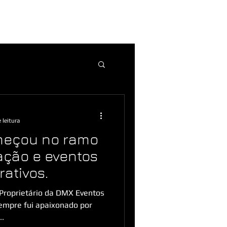
Serviços
Contato
 leitura
meçou no ramo
ação e eventos
rativos.
 Proprietário da DMX Eventos
sempre fui apaixonado por
..