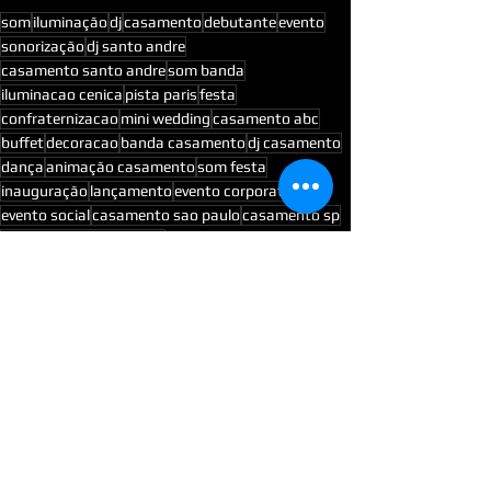
som
iluminação
dj
casamento
debutante
evento
sonorização
dj santo andre
casamento santo andre
som banda
iluminacao cenica
pista paris
festa
confraternizacao
mini wedding
casamento abc
buffet
decoracao
banda casamento
dj casamento
dança
animação casamento
som festa
inauguração
lançamento
evento corporativo
evento social
casamento sao paulo
casamento sp
casamento restaurante
Comentários